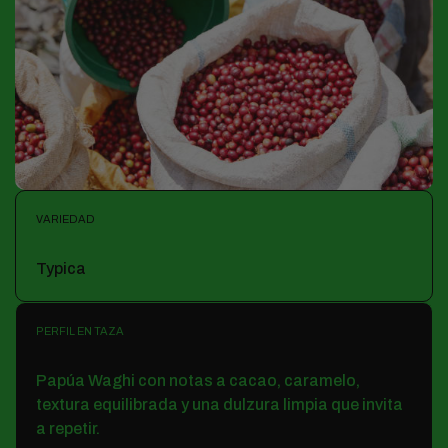
VARIEDAD
Typica
PERFIL EN TAZA
Papúa Waghi con notas a cacao, caramelo,
textura equilibrada y una dulzura limpia que invita
a repetir.