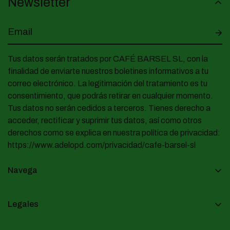
Newsletter
Tus datos serán tratados por CAFÉ BARSEL SL, con la
finalidad de enviarte nuestros boletines informativos a tu
correo electrónico. La legitimación del tratamiento es tu
consentimiento, que podrás retirar en cualquier momento.
Tus datos no serán cedidos a terceros. Tienes derecho a
acceder, rectificar y suprimir tus datos, así como otros
derechos como se explica en nuestra política de privacidad:
https://www.adelopd.com/privacidad/cafe-barsel-sl
Navega
Inicio
Legales
Tienda
Aviso Legal
Suscripción