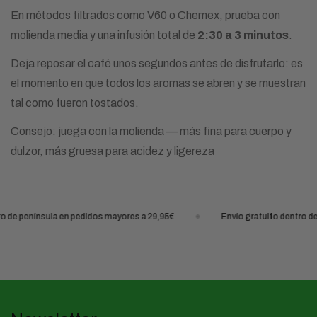
En métodos filtrados como V60 o Chemex, prueba con
molienda media y una infusión total de
2:30 a 3 minutos
.
Deja reposar el café unos segundos antes de disfrutarlo: es
el momento en que todos los aromas se abren y se muestran
tal como fueron tostados.
Consejo: juega con la molienda — más fina para cuerpo y
dulzor, más gruesa para acidez y ligereza
enínsula en pedidos mayores a 29,95€
Envío gratuito dentro de penín